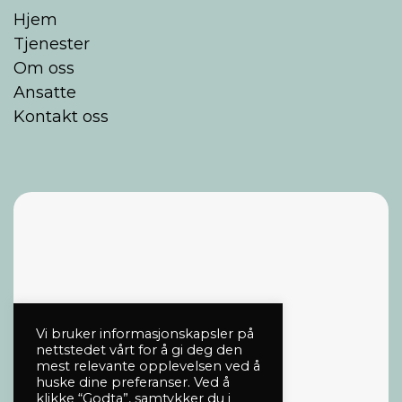
Hjem
Tjenester
Om oss
Ansatte
Kontakt oss
Vi bruker informasjonskapsler på
nettstedet vårt for å gi deg den
mest relevante opplevelsen ved å
huske dine preferanser. Ved å
klikke “Godta”, samtykker du i